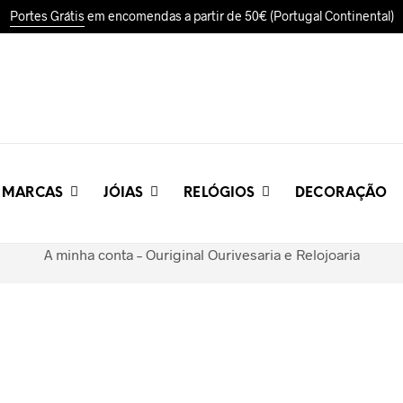
Portes Grátis
em encomendas a partir de 50€ (Portugal Continental)
MARCAS
JÓIAS
RELÓGIOS
DECORAÇÃO
A minha conta – Ouriginal Ourivesaria e Relojoaria