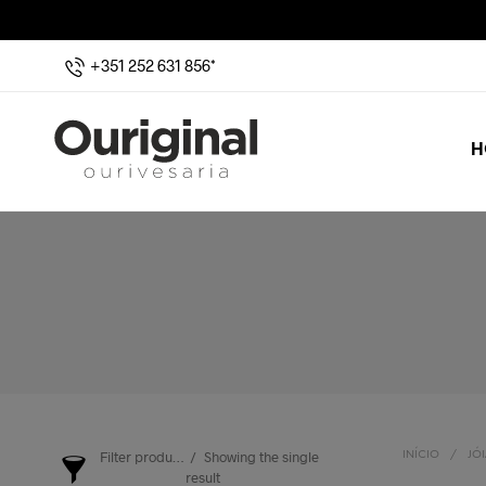
+351 252 631 856*
H
Filter products
Showing the single
INÍCIO
/
JÓI
result