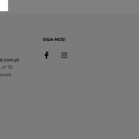
SIGA-NOS!
l.com.pt
 nº 13
Conde