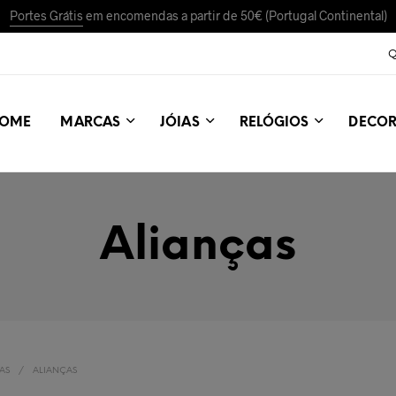
Portes Grátis
em encomendas a partir de 50€ (Portugal Continental)
Q
OME
MARCAS
JÓIAS
RELÓGIOS
DECO
Alianças
AS
/
ALIANÇAS