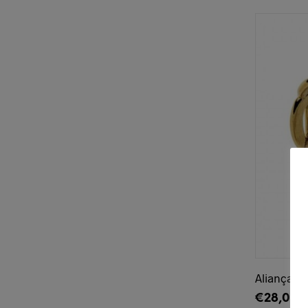
Alianças
CATEGORIAS
JÓIAS
530
CONTAS
158
PULSEIRA & ESCRAVA
75
ANÉIS
63
COLAR & FIO
125
BRINCOS
116
Aliança Li
ALIANÇAS
1
€
28,00