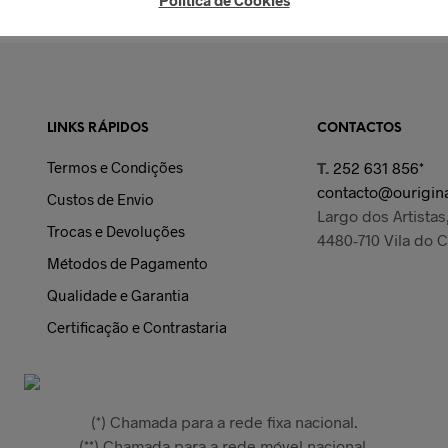
Política de Cookies
R
LINKS RÁPIDOS
CONTACTOS
Termos e Condições
T.
252 631 856*
contacto@ourigina
Custos de Envio
Largo dos Artistas,
Trocas e Devoluções
4480-710 Vila do 
Métodos de Pagamento
Qualidade e Garantia
Certificação e Contrastaria
(*) Chamada para a rede fixa nacional.
(**) Chamada para a rede móvel nacional.