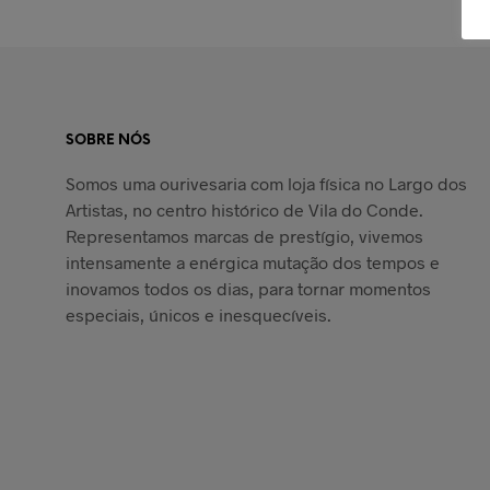
ADICIONA
BERLOQUE
1
MEDALHA
0
DECORAÇÃO
5
RELÓGIOS
89
SOBRE NÓS
QUILATES
Somos uma ourivesaria com loja física no Largo dos
Artistas, no centro histórico de Vila do Conde.
Representamos marcas de prestígio, vivemos
intensamente a enérgica mutação dos tempos e
inovamos todos os dias, para tornar momentos
16D-0.15
0
especiais, únicos e inesquecíveis.
1D-0.15
0
GÉNERO