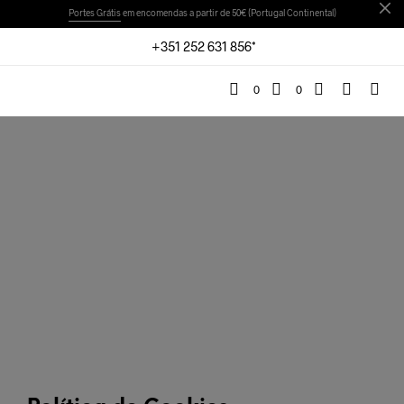
Portes Grátis
em encomendas a partir de 50€ (Portugal Continental)
+351 252 631 856*
0
0