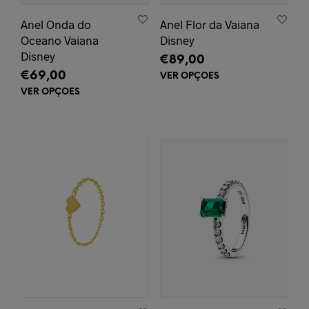
Anel Onda do
Anel Flor da Vaiana
Oceano Vaiana
Disney
Disney
€
89,00
€
69,00
VER OPÇÕES
This
prod
VER OPÇÕES
This
has
product
mult
has
varia
multiple
The
variants.
opti
The
may
options
be
may
chos
be
on
chosen
the
on
prod
the
pag
product
page