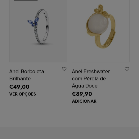
Anel Borboleta
Anel Freshwater
Brilhante
com Pérola de
Água Doce
€
49,00
€
89,90
VER OPÇÕES
This
product
ADICIONAR
has
multiple
variants.
The
options