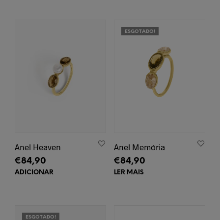
has
multiple
variants.
ESGOTADO!
The
options
may
be
chosen
on
the
product
page
Anel Heaven
Anel Memória
€
84,90
€
84,90
ADICIONAR
LER MAIS
ESGOTADO!