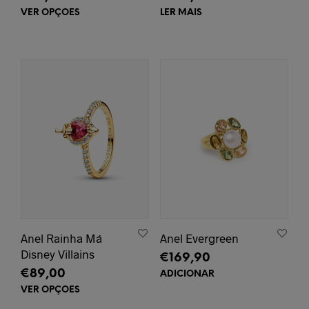
VER OPÇÕES
This
LER MAIS
product
has
multiple
variants.
The
options
may
be
chosen
on
the
product
page
Anel Rainha Má
Anel Evergreen
Disney Villains
€
169,90
€
89,00
ADICIONAR
VER OPÇÕES
This
product