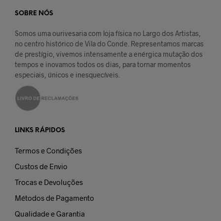
may
be
SOBRE NÓS
chosen
Somos uma ourivesaria com loja física no Largo dos Artistas,
on
no centro histórico de Vila do Conde. Representamos marcas
the
de prestígio, vivemos intensamente a enérgica mutação dos
product
tempos e inovamos todos os dias, para tornar momentos
page
especiais, únicos e inesquecíveis.
LINKS RÁPIDOS
Termos e Condições
Custos de Envio
Trocas e Devoluções
Métodos de Pagamento
Qualidade e Garantia