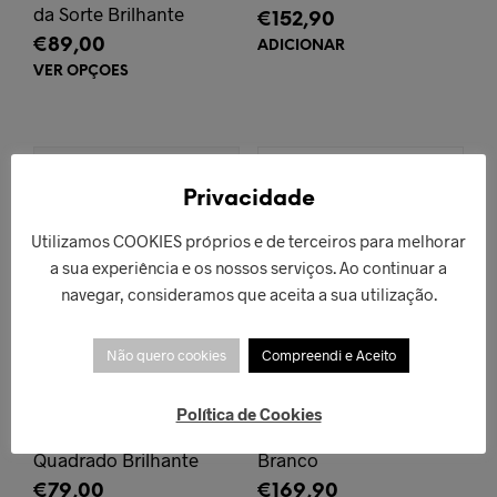
da Sorte Brilhante
€
152,90
€
89,00
ADICIONAR
VER OPÇÕES
This
product
has
multiple
variants.
ESGOTADO!
The
Privacidade
options
may
Utilizamos COOKIES próprios e de terceiros para melhorar
be
a sua experiência e os nossos serviços. Ao continuar a
chosen
navegar, consideramos que aceita a sua utilização.
on
the
product
Não quero cookies
Compreendi e Aceito
page
Política de Cookies
Anel Halo
Anel Glamour
Quadrado Brilhante
Branco
€
79,00
€
169,90