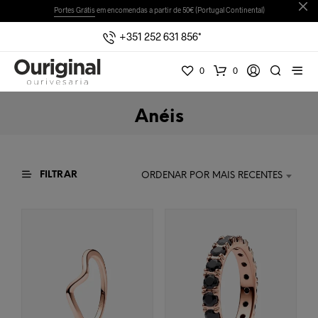
Portes Grátis
em encomendas a partir de 50€ (Portugal Continental)
+351 252 631 856*
0
0
Anéis
FILTRAR
ORDENAR POR MAIS RECENTES