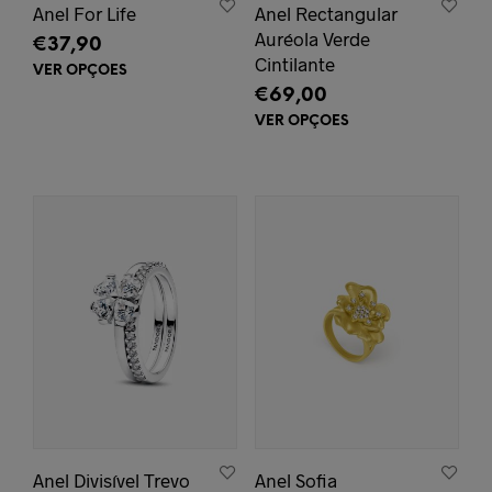
Anel For Life
Anel Rectangular
Auréola Verde
€
37,90
Cintilante
VER OPÇÕES
This
€
69,00
product
has
VER OPÇÕES
This
multiple
prod
variants.
has
The
mult
options
varia
may
The
be
opti
chosen
may
on
be
the
chos
product
on
page
the
prod
pag
Anel Divisível Trevo
Anel Sofia