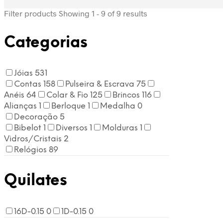
Filter products
Showing 1 - 9 of 9 results
Categorias
Jóias
531
Contas
158
Pulseira & Escrava
75
Anéis
64
Colar & Fio
125
Brincos
116
Alianças
1
Berloque
1
Medalha
0
Decoração
5
Bibelot
1
Diversos
1
Molduras
1
Vidros/Cristais
2
Relógios
89
Quilates
16D-0.15
0
1D-0.15
0