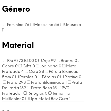
Género
Feminino
76
Masculino
56
Unissexo
11
Material
106.A373.B.1.00
0
Aço
99
Bronze
0
Cobre
0
Gifts
0
Joalharia
0
Metal
Prateado
4
Ouro
28
Pérola Brancas
5mm
0
Perolas
0
Pérolas
0
Platina
0
Prata
293
Prata Bilaminada
1
Prata
Dourada
189
Prata Rosa
15
PVD
Prateado
1
Relógios
0
Turmalina
Multicolor
0
Liga Metal Rev Ouro
1