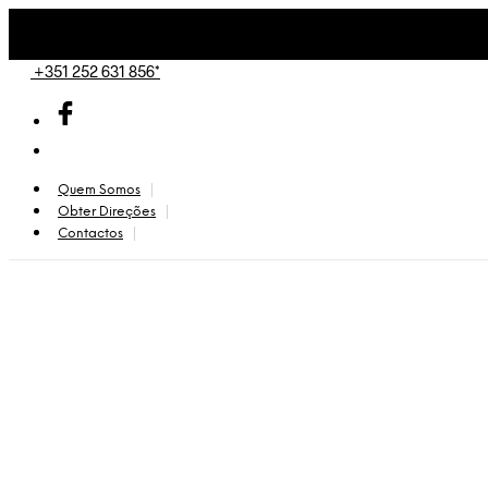
+351 252 631 856*
Quem Somos
Obter Direções
Contactos