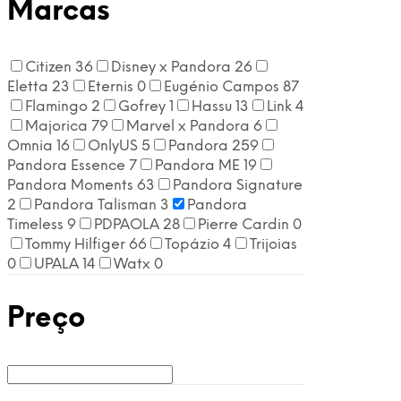
Marcas
Citizen
36
Disney x Pandora
26
Eletta
23
Eternis
0
Eugénio Campos
87
Flamingo
2
Gofrey
1
Hassu
13
Link
4
Majorica
79
Marvel x Pandora
6
Omnia
16
OnlyUS
5
Pandora
259
Pandora Essence
7
Pandora ME
19
Pandora Moments
63
Pandora Signature
2
Pandora Talisman
3
Pandora
Timeless
9
PDPAOLA
28
Pierre Cardin
0
Tommy Hilfiger
66
Topázio
4
Trijoias
0
UPALA
14
Watx
0
Preço