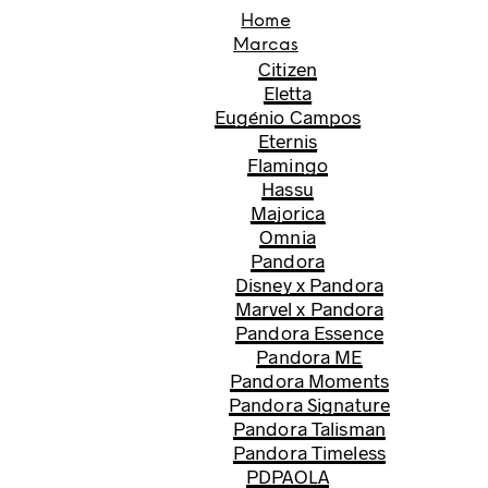
Home
Marcas
Citizen
Eletta
Eugénio Campos
Eternis
Flamingo
Hassu
Majorica
Omnia
Pandora
Disney x Pandora
Marvel x Pandora
Pandora Essence
Pandora ME
Pandora Moments
Pandora Signature
Pandora Talisman
Pandora Timeless
PDPAOLA