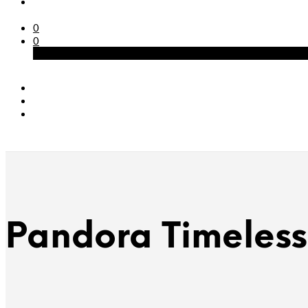
0
0
Carrinho
Pandora Timeless