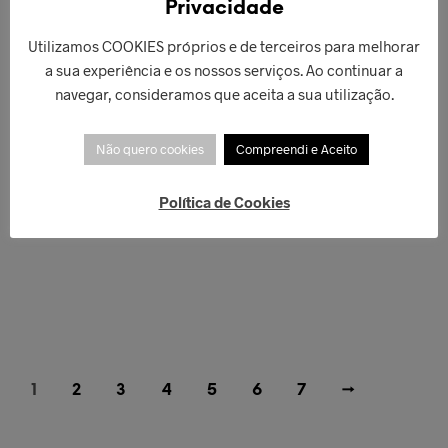
Privacidade
Utilizamos COOKIES próprios e de terceiros para melhorar
a sua experiência e os nossos serviços. Ao continuar a
navegar, consideramos que aceita a sua utilização.
Não quero cookies
Compreendi e Aceito
Política de Cookies
€
39,00
ADICIONAR
1
2
3
4
5
6
7
→