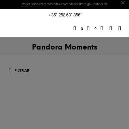
Portes Grátis
em encomendas a partir de 50€ (Portugal Continental)
+351 252 631 856*
0
0
Pandora Moments
FILTRAR
€
45,00