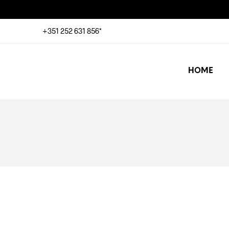
+351 252 631 856*
HOME