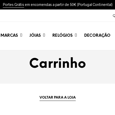
Portes Grátis
em encomendas a partir de 50€ (Portugal Continental)
Q
MARCAS
JÓIAS
RELÓGIOS
DECORAÇÃO
Carrinho
VOLTAR PARA A LOJA