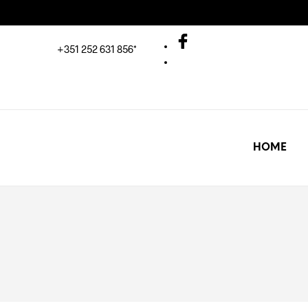
+351 252 631 856*
HOME