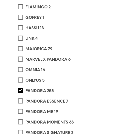
ADI
FLAMINGO
2
GOFREY
1
HASSU
13
LINK
4
MAJORICA
79
MARVEL X PANDORA
6
OMNIA
16
ONLYUS
5
PANDORA
258
PANDORA ESSENCE
7
PANDORA ME
19
€
2
ADI
PANDORA MOMENTS
63
PANDORA SIGNATURE
2