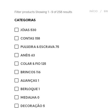
Filter products
Showing 1 - 9 of 258 results
INÍCIO
/
BR
CATEGORIAS
JÓIAS
530
CONTAS
158
€
4
PULSEIRA & ESCRAVA
75
ADI
ANÉIS
63
COLAR & FIO
125
BRINCOS
116
ALIANÇAS
1
BERLOQUE
1
MEDALHA
0
DECORAÇÃO
5