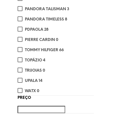
PANDORA TALISMAN
3
PANDORA TIMELESS
8
PDPAOLA
28
PIERRE CARDIN
0
TOMMY HILFIGER
66
TOPÁZIO
4
TRIJOIAS
0
UPALA
14
WATX
0
€
3
PREÇO
ADI