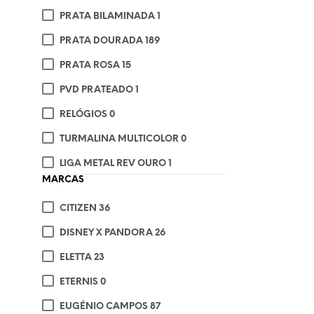
PRATA BILAMINADA
1
€
3
PRATA DOURADA
189
ADI
PRATA ROSA
15
PVD PRATEADO
1
RELÓGIOS
0
TURMALINA MULTICOLOR
0
LIGA METAL REV OURO
1
MARCAS
CITIZEN
36
DISNEY X PANDORA
26
ELETTA
23
ETERNIS
0
€
3
EUGÉNIO CAMPOS
87