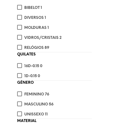
BIBELOT
1
DIVERSOS
1
MOLDURAS
1
VIDROS/CRISTAIS
2
€
5
RELÓGIOS
89
ADI
QUILATES
16D-0.15
0
1D-0.15
0
GÉNERO
FEMININO
76
MASCULINO
56
UNISSEXO
11
MATERIAL