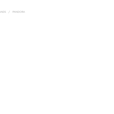
ANDS
/
PANDORA
Adicionar à Wishlist
5,00
CIONAR