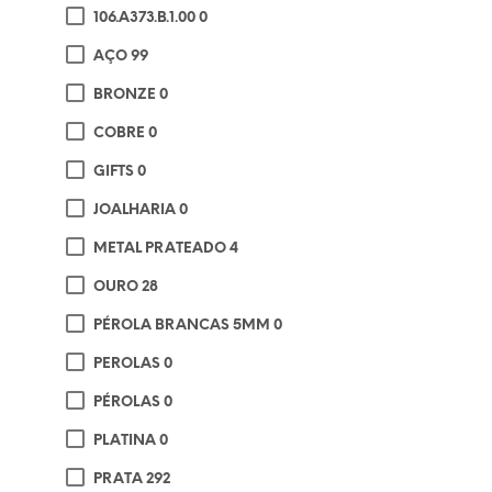
106.A373.B.1.00
0
AÇO
99
BRONZE
0
€
2
ADI
COBRE
0
GIFTS
0
JOALHARIA
0
METAL PRATEADO
4
OURO
28
PÉROLA BRANCAS 5MM
0
PEROLAS
0
PÉROLAS
0
PLATINA
0
PRATA
292