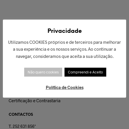
Privacidade
Utilizamos COOKIES próprios e de terceiros para melhorar
LINKS RÁPIDOS
a sua experiência e os nossos serviços. Ao continuar a
Termos e Condições
navegar, consideramos que aceita a sua utilização.
Custos de Envio
Não quero cookies
Compreendi e Aceito
Trocas e Devoluções
Métodos de Pagamento
Política de Cookies
Qualidade e Garantia
Certificação e Contrastaria
CONTACTOS
T.
252 631 856*