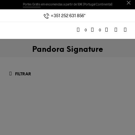
Portes Grátis
em encomendas a partir de 50€ (Portugal Continental)
+351 252 631 856*
0
0
Pandora Signature
FILTRAR
€
79,00