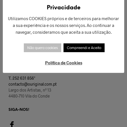
Privacidade
Termos e Condições
Custos de Envio
Utilizamos COOKIES próprios e de terceiros para melhorar
a sua experiência e os nossos serviços. Ao continuar a
Trocas e Devoluções
navegar, consideramos que aceita a sua utilização.
Métodos de Pagamento
Qualidade e Garantia
Não quero cookies
Compreendi e Aceito
Certificação e Contrastaria
Política de Cookies
CONTACTOS
T.
252 631 856*
contacto@ouriginal.com.pt
Largo dos Artistas, nº 13
4480-710 Vila do Conde
SIGA-NOS!