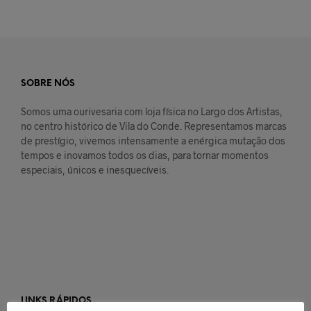
SOBRE NÓS
Somos uma ourivesaria com loja física no Largo dos Artistas,
no centro histórico de Vila do Conde. Representamos marcas
de prestígio, vivemos intensamente a enérgica mutação dos
tempos e inovamos todos os dias, para tornar momentos
especiais, únicos e inesquecíveis.
LINKS RÁPIDOS