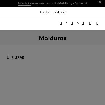
Portes Grátis
em encomendas a partir de 50€ (Portugal Continental)
+351 252 631 856*
0
0
Molduras
FILTRAR
€
53,00
LER MAIS