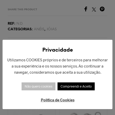
SHARE THIS PRODUCT
REF:
N.D.
CATEGORIAS:
ANÉIS
,
JÓIAS
PRODUTO ANTERIOR
PRÓXIMO PRODUTO
Privacidade
Utilizamos COOKIES próprios e de terceiros para melhorar
a sua experiência e os nossos serviços. Ao continuar a
navegar, consideramos que aceita a sua utilização.
PRODUTOS RELACIONADOS
Não quero cookies
Compreendi e Aceito
ESGOTADO!
ESGOTADO!
Política de Cookies