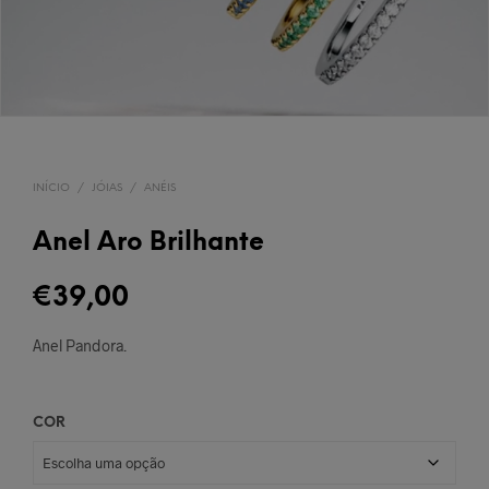
INÍCIO
/
JÓIAS
/
ANÉIS
Anel Aro Brilhante
€
39,00
Anel Pandora.
COR