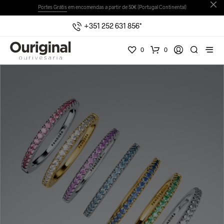
Portes Grátis
em encomendas a partir de 50€ (Portugal Continental)
+351 252 631 856*
0
0