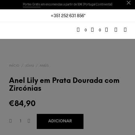
Portes Grátis
em encomendas a partir de 50€ (Portugal Continental)
+351 252 631 856*
0
0
INÍCIO
/
JÓIAS
/
ANÉIS
Anel Lily em Prata Dourada com
Zircónias
€
84,90
ADICIONAR