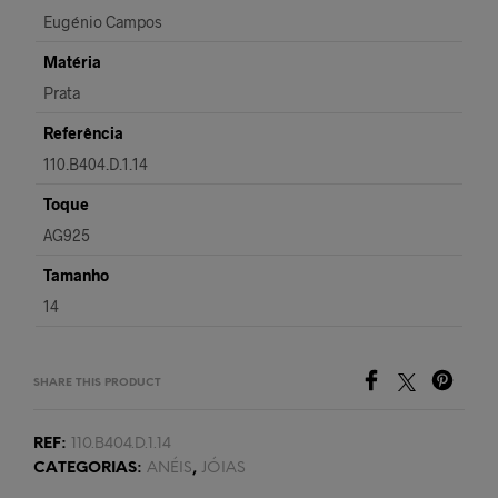
Eugénio Campos
Matéria
Prata
Referência
110.B404.D.1.14
Toque
AG925
Tamanho
14
SHARE THIS PRODUCT
REF:
110.B404.D.1.14
CATEGORIAS:
ANÉIS
,
JÓIAS