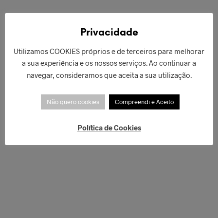
€
42,00
€
269,90
ADICIONAR
ADICIONAR
Privacidade
Utilizamos COOKIES próprios e de terceiros para melhorar
a sua experiência e os nossos serviços. Ao continuar a
navegar, consideramos que aceita a sua utilização.
Não quero cookies
Compreendi e Aceito
Política de Cookies
€
49,00
€
54,90
ADICIONAR
LER MAIS