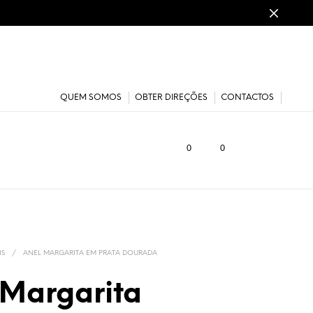
QUEM SOMOS
OBTER DIREÇÕES
CONTACTOS
0
0
IS
/
ANEL MARGARITA EM PRATA DOURADA
 Margarita