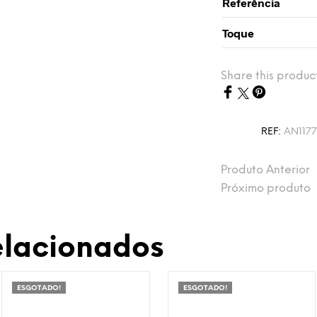
Referência
Toque
Share this produc
REF:
AN117
Produto Anterior
Próximo produto
elacionados
ESGOTADO!
ESGOTADO!