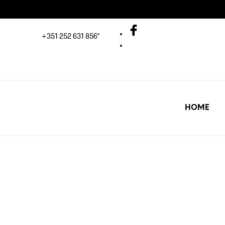
+351 252 631 856*
HOME