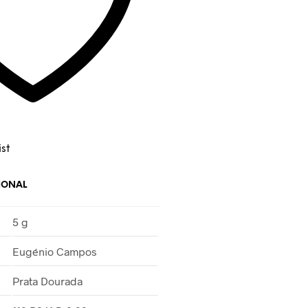
st
IONAL
5 g
Eugénio Campos
Prata Dourada