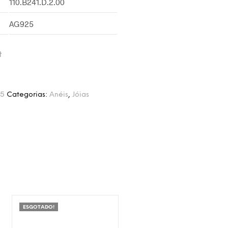
110.B241.D.2.00
AG925
t
75
Categorias:
Anéis
,
Jóias
ESGOTADO!