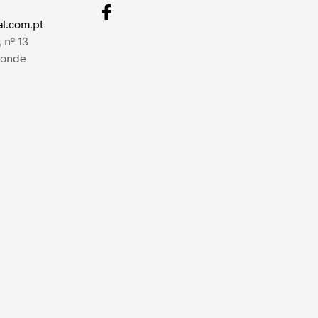
l.com.pt
 nº 13
Conde