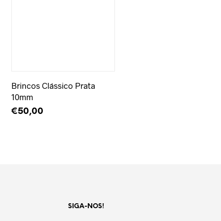
Adicionar à Wishlist
Brincos Clássico Prata
10mm
€
50,00
LER MAIS
SIGA-NOS!