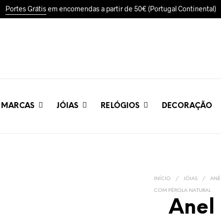
Portes Grátis
em encomendas a partir de 50€ (Portugal Continental)
MARCAS
JÓIAS
RELÓGIOS
DECORAÇÃO
INÍCIO
/
JÓIAS
/
ANÉ
COM PÉROLA NATURAL
Anel