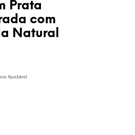
m Prata
rada com
la Natural
os Ajustável