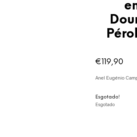
e
Dou
Péro
€
119,90
Anel Eugénio Camp
Esgotado!
Esgotado