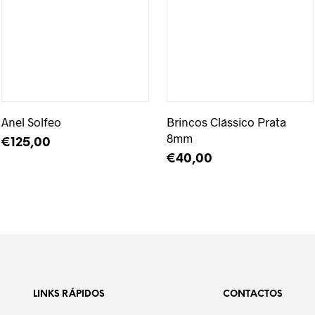
Adicionar à Wishlist
Adicionar à Wishlist
Anel Solfeo
Brincos Clássico Prata
8mm
€
125,00
€
40,00
LER MAIS
LER MAIS
LINKS RÁPIDOS
CONTACTOS