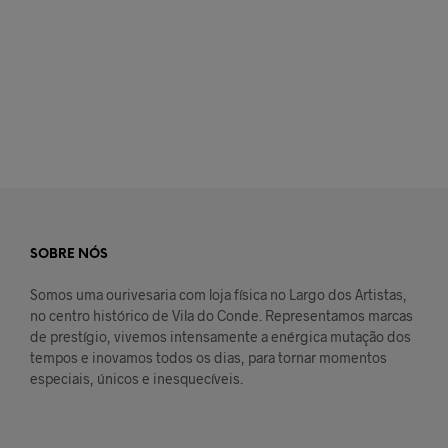
€
59,00
€
109,90
LER MAIS
ADICIONAR
SOBRE NÓS
Somos uma ourivesaria com loja física no Largo dos Artistas,
no centro histórico de Vila do Conde. Representamos marcas
de prestígio, vivemos intensamente a enérgica mutação dos
tempos e inovamos todos os dias, para tornar momentos
especiais, únicos e inesquecíveis.