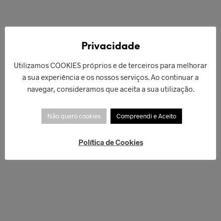
€
42,00
€
66,00
ADICIONAR
Privacidade
ADICIONAR
Utilizamos COOKIES próprios e de terceiros para melhorar
a sua experiência e os nossos serviços. Ao continuar a
navegar, consideramos que aceita a sua utilização.
Não quero cookies
Compreendi e Aceito
Política de Cookies