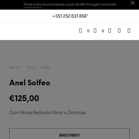
Portes Grátis
em encomendas a partir de 50€ (Portugal Continental)
+351 252 631 856*
0
0
INÍCIO
/
JÓIAS
/
ANÉIS
Anel Solfeo
€
125,00
Com Pérola Redonda 10mm e Zircónias.
ESGOTADO!