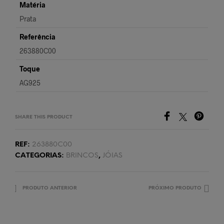
Matéria
Prata
Referência
263880C00
Toque
AG925
SHARE THIS PRODUCT
REF:
263880C00
CATEGORIAS:
BRINCOS
,
JÓIAS
PRODUTO ANTERIOR
PRÓXIMO PRODUTO