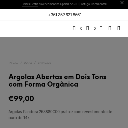
Portes Grátis
em encomendas a partir de 50€ (Portugal Continental)
+351 252 631 856*
0
0
INÍCIO
/
JÓIAS
/
BRINCOS
Argolas Abertas em Dois Tons
com Forma Orgânica
€
99,00
Argolas Pandora 263880C00 prata e com revestimento de
ouro de 14k.