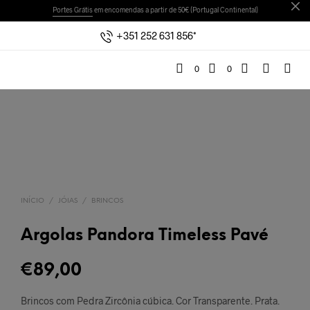
Portes Grátis
em encomendas a partir de 50€ (Portugal Continental)
+351 252 631 856*
0
0
INÍCIO
/
JÓIAS
/
BRINCOS
Argolas Pandora Timeless Pavé
€
89,00
Brincos com Pedra Zircônia cúbica. Cor Transparente. Prata.