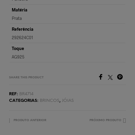
Matéria
Prata
Referência
292624C01
Toque
AG925
SHARE THIS PRODUCT
REF:
BR4714
CATEGORIAS:
BRINCOS
,
JÓIAS
PRODUTO ANTERIOR
PRÓXIMO PRODUTO