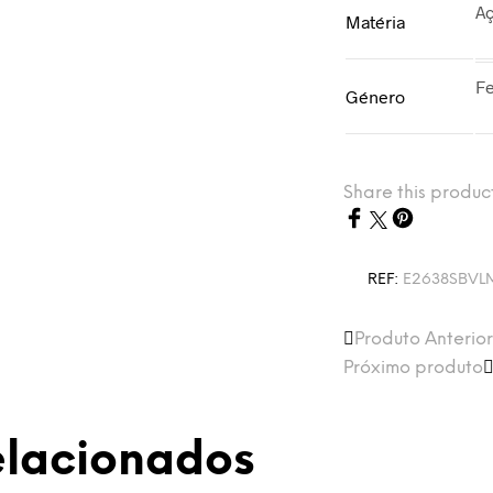
A
Matéria
F
Género
Share this produc
REF:
E2638SBVL
Produto Anterior
Próximo produto
elacionados