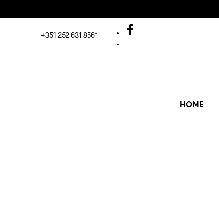
+351 252 631 856*
HOME