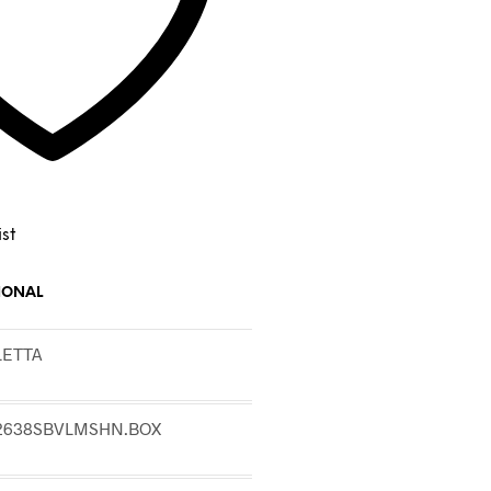
st
IONAL
LETTA
2638SBVLMSHN.BOX