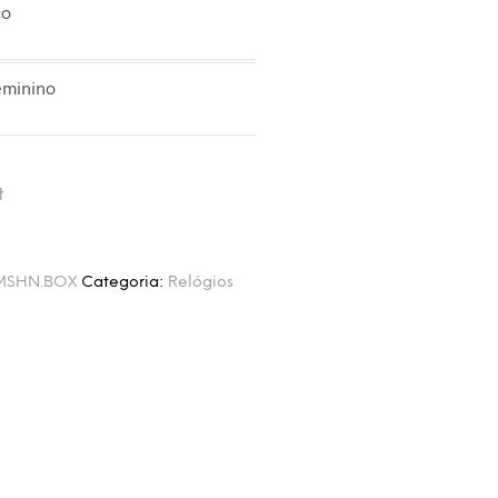
ço
eminino
t
MSHN.BOX
Categoria:
Relógios