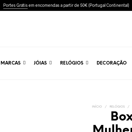
Portes Grátis
em encomendas a partir de 50€ (Portugal Continental)
MARCAS
JÓIAS
RELÓGIOS
DECORAÇÃO
INÍCIO
/
RELÓGIOS
/
Box
Mulhe