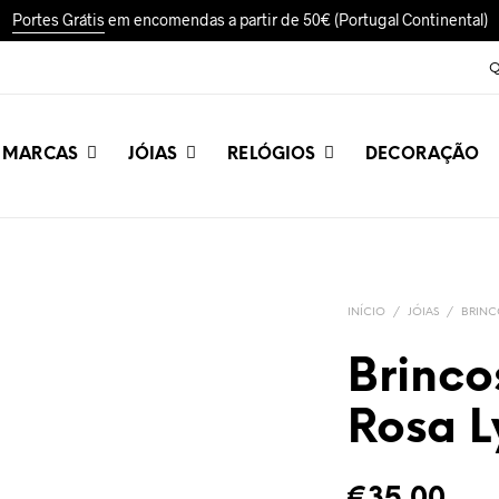
Portes Grátis
em encomendas a partir de 50€ (Portugal Continental)
Q
MARCAS
JÓIAS
RELÓGIOS
DECORAÇÃO
INÍCIO
/
JÓIAS
/
BRINC
Brinco
Rosa L
€
35,00