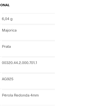
IONAL
6,04 g
Majorica
Prata
00320.44.2.000.701.1
AG925
Pérola Redonda 4mm