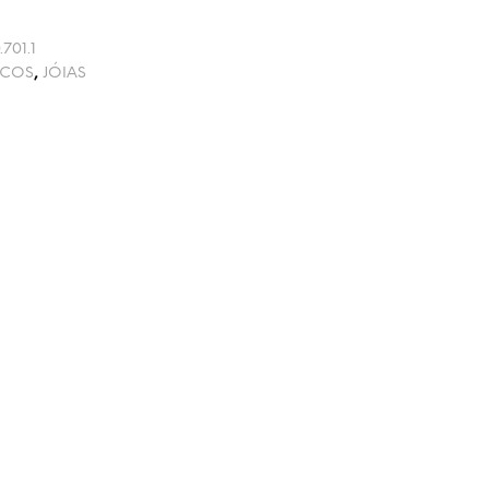
701.1
NCOS
,
JÓIAS