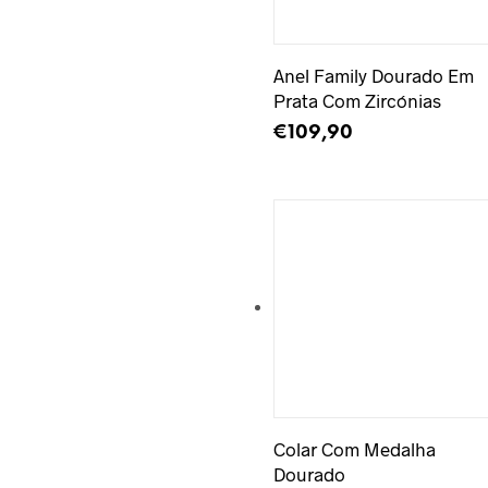
Adicionar à Wishlist
Anel Family Dourado Em
Prata Com Zircónias
€
109,90
ADICIONAR
Adicionar à Wishlist
Colar Com Medalha
Dourado