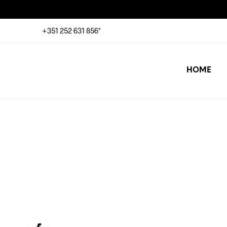
+351 252 631 856*
HOME