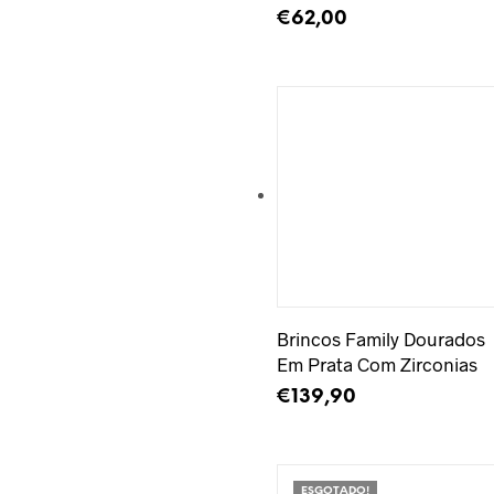
€
62,00
ADICIONAR
Adicionar à Wishlist
Brincos Family Dourados
Em Prata Com Zirconias
€
139,90
ADICIONAR
ESGOTADO!