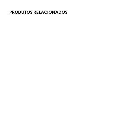
PRODUTOS RELACIONADOS
Adicionar à Wishlist
€
49,00