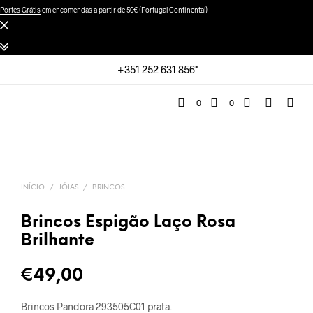
Portes Grátis
em encomendas a partir de 50€ (Portugal Continental)
+351 252 631 856*
0
0
INÍCIO
/
JÓIAS
/
BRINCOS
Brincos Espigão Laço Rosa
Brilhante
€
49,00
Brincos Pandora 293505C01 prata.