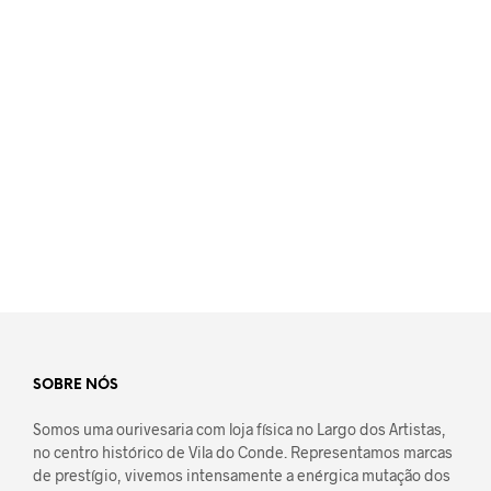
Adicionar à Wishlist
€
62,00
ADICIONAR
SOBRE NÓS
Somos uma ourivesaria com loja física no Largo dos Artistas,
no centro histórico de Vila do Conde. Representamos marcas
de prestígio, vivemos intensamente a enérgica mutação dos