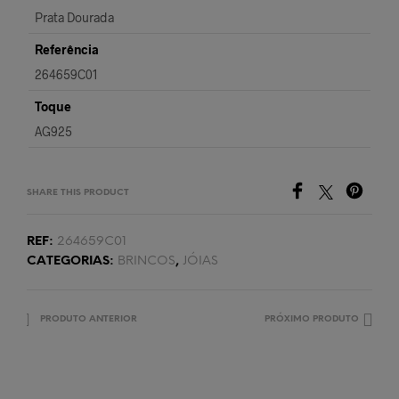
Prata Dourada
Referência
264659C01
Toque
AG925
SHARE THIS PRODUCT
REF:
264659C01
CATEGORIAS:
BRINCOS
,
JÓIAS
PRODUTO ANTERIOR
PRÓXIMO PRODUTO