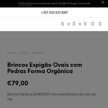
Portes Grátis
em encomendas a partir de 50€ (Portugal Continental)
+351 252 631 856*
0
0
INÍCIO
/
JÓIAS
/
BRINCOS
Brincos Espigão Ovais com
Pedras Forma Orgânica
€
79,00
Brincos Pandora 264659C01 com revestimento de ouro de
14k.