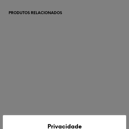
PRODUTOS RELACIONADOS
€
129,00
€
40,00
ADICIONAR
LER MAIS
Privacidade