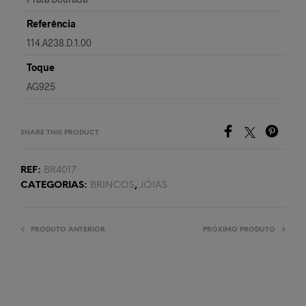
Referência
114.A238.D.1.00
Toque
AG925
SHARE THIS PRODUCT
REF:
BR4017
CATEGORIAS:
BRINCOS
,
JÓIAS
PRODUTO ANTERIOR
PRÓXIMO PRODUTO