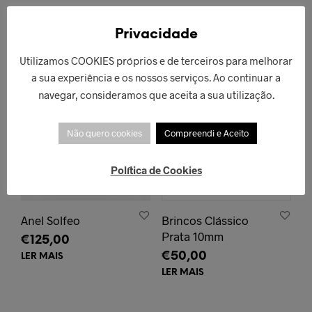
PRODUTOS RELACIONADOS
Privacidade
ESGOTADO!
ESGOTADO!
Utilizamos COOKIES próprios e de terceiros para melhorar
a sua experiência e os nossos serviços. Ao continuar a
navegar, consideramos que aceita a sua utilização.
Não quero cookies
Compreendi e Aceito
Política de Cookies
Anel Solfeo
Brincos Clássico
Prata 10mm
€
125,00
€
50,00
LER MAIS
LER MAIS