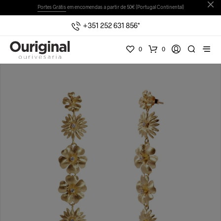
Portes Grátis
em encomendas a partir de 50€ (Portugal Continental)
+351 252 631 856*
0
0