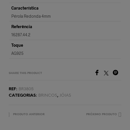
Característica
Pérola Redonda 4mm
Referência
16287.44.2
Toque
AG925
SHARE THIS PRODUCT
REF:
BR3805
CATEGORIAS:
BRINCOS
,
JÓIAS
PRODUTO ANTERIOR
PRÓXIMO PRODUTO