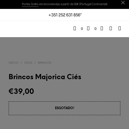
Portes Grátis
em encomendas a partir de 50€ (Portugal Continental)
+351 252 631 856*
0
0
INÍCIO
/
JÓIAS
/
BRINCOS
Brincos Majorica Ciés
€
39,00
ESGOTADO!