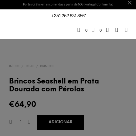
Portes Grátis
em encomendas a partir de 50€ (Portugal Continental)
+351 252 631 856*
0
0
INÍCIO
/
JÓIAS
/
BRINCOS
Brincos Seashell em Prata
Dourada com Pérolas
€
64,90
ADICIONAR