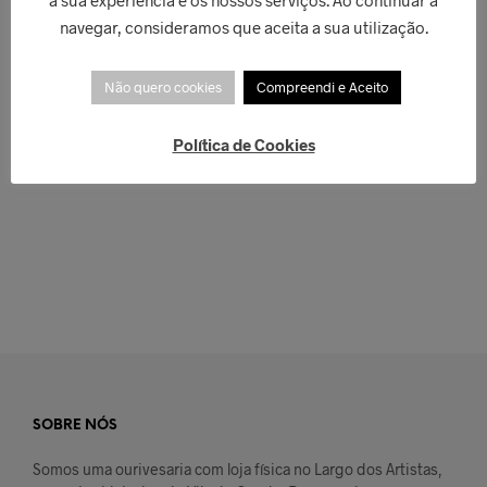
a sua experiência e os nossos serviços. Ao continuar a
navegar, consideramos que aceita a sua utilização.
Não quero cookies
Compreendi e Aceito
Política de Cookies
€
49,00
€
40,00
ADICIONAR
LER MAIS
SOBRE NÓS
Somos uma ourivesaria com loja física no Largo dos Artistas,