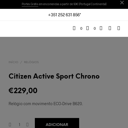
Portes Grátis
em encomendas a partir de 50€ (Portugal Continental)
+351 252 631 856*
0
0
INÍCIO
/
RELÓGIOS
Citizen Active Sport Chrono
€
229,00
Relógio com movimento ECO-Drive B620.
ADICIONAR