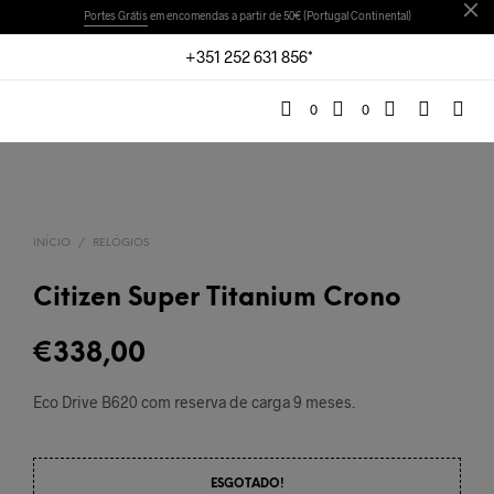
Portes Grátis
em encomendas a partir de 50€ (Portugal Continental)
+351 252 631 856*
0
0
INÍCIO
/
RELÓGIOS
Citizen Super Titanium Crono
€
338,00
Eco Drive B620 com reserva de carga 9 meses.
ESGOTADO!