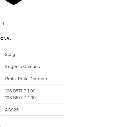
st
IONAL
2,0 g
Eugénio Campos
Prata, Prata Dourada
106.B577.B.1.00,
106.B577.D.1.00
AG925
t