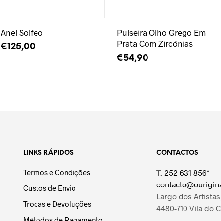
Adicionar à Wishlist
Adicionar à Wishlist
Anel Solfeo
Pulseira Olho Grego Em
Prata Com Zircónias
€
125,00
€
54,90
LER MAIS
LER MAIS
LINKS RÁPIDOS
CONTACTOS
Termos e Condições
T.
252 631 856*
contacto@ourigina
Custos de Envio
Largo dos Artistas,
Trocas e Devoluções
4480-710 Vila do 
Métodos de Pagamento