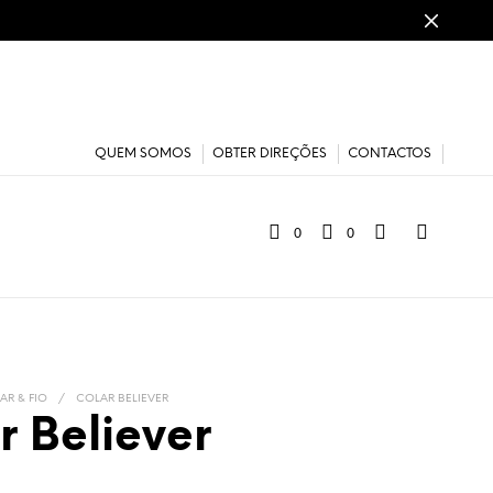
QUEM SOMOS
OBTER DIREÇÕES
CONTACTOS
0
0
AR & FIO
/
COLAR BELIEVER
r Believer