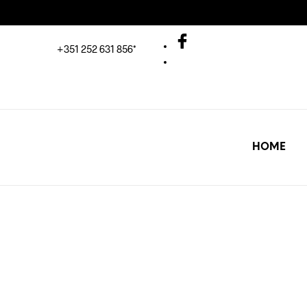
+351 252 631 856*
HOME