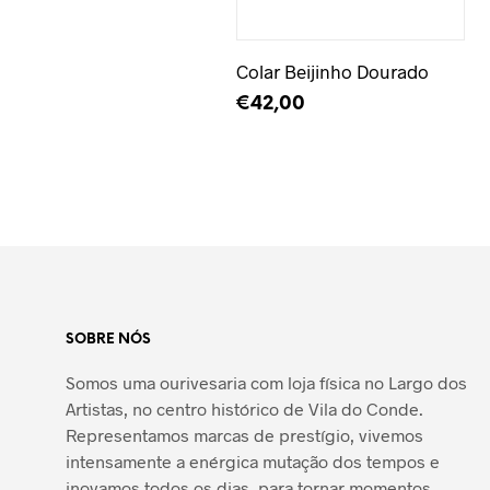
Adicionar à Wishlist
Colar Beijinho Dourado
€
42,00
ADICIONAR
SOBRE NÓS
Somos uma ourivesaria com loja física no Largo dos
Artistas, no centro histórico de Vila do Conde.
Representamos marcas de prestígio, vivemos
intensamente a enérgica mutação dos tempos e
inovamos todos os dias, para tornar momentos