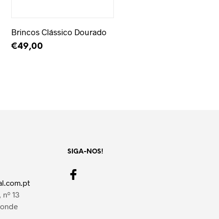
Adicionar à Wishlist
Brincos Clássico Dourado
€
49,00
ADICIONAR
SIGA-NOS!
l.com.pt
 nº 13
Conde