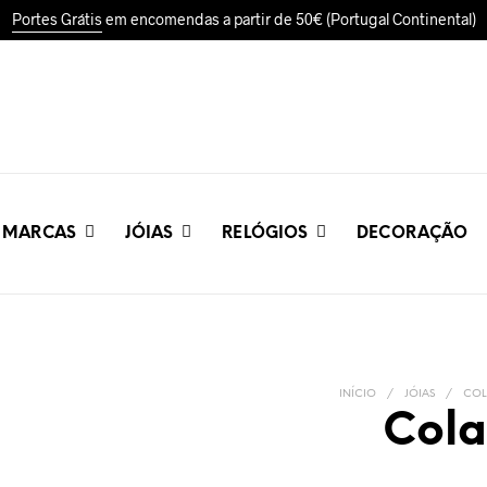
Portes Grátis
em encomendas a partir de 50€ (Portugal Continental)
MARCAS
JÓIAS
RELÓGIOS
DECORAÇÃO
INÍCIO
/
JÓIAS
/
COL
Cola