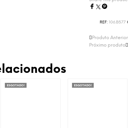
REF:
106.B577
Produto Anterior
Próximo produto
elacionados
ESGOTADO!
ESGOTADO!