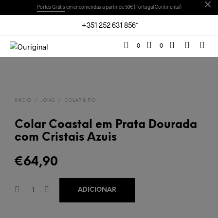
Portes Grátis
em encomendas a partir de 50€ (Portugal Continental)
+351 252 631 856*
0
0
INÍCIO
/
JÓIAS
/
COLAR & FIO
Colar Coastal em Prata Dourada
com Cristais Azuis
€
64,90
ADICIONAR