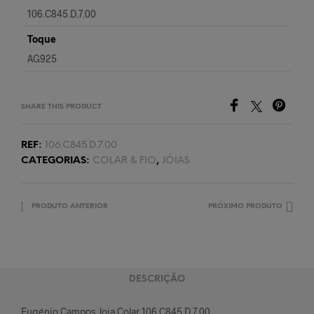
106.C845.D.7.00
Toque
AG925
SHARE THIS PRODUCT
REF:
106.C845.D.7.00
CATEGORIAS:
COLAR & FIO
,
JÓIAS
PRODUTO ANTERIOR
PRÓXIMO PRODUTO
DESCRIÇÃO
Eugénio Campos Joia Colar 106.C845.D.7.00.