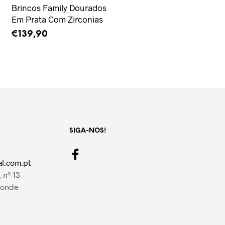
Brincos Family Dourados
Em Prata Com Zirconias
€
139,90
ADICIONAR
SIGA-NOS!
l.com.pt
 nº 13
Conde