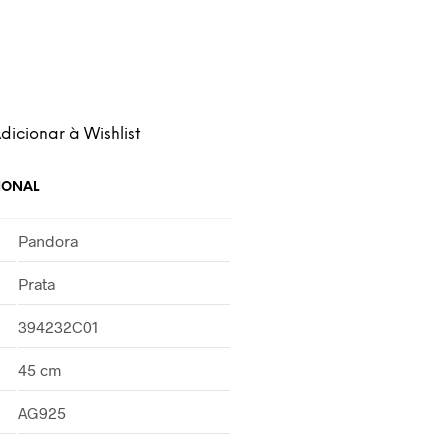
dicionar à Wishlist
IONAL
Pandora
Prata
394232C01
45 cm
AG925