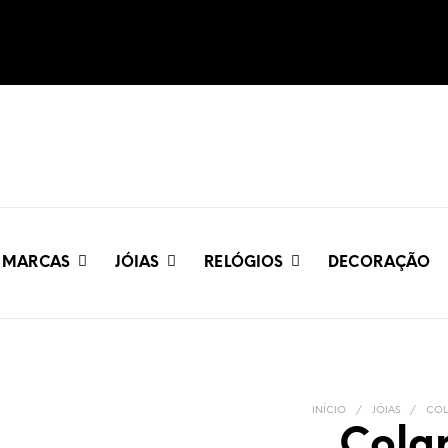
MARCAS
JÓIAS
RELÓGIOS
DECORAÇÃO
INÍCIO
/
JÓIAS
/
COL
Cola