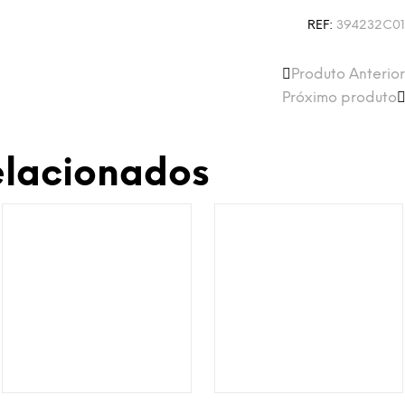
REF:
394232C0
Produto Anterior
Próximo produto
elacionados
Adicionar à Wishlist
Adicionar à Wishlist