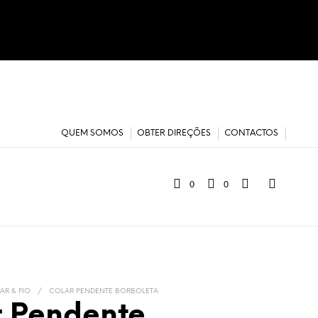
QUEM SOMOS
OBTER DIREÇÕES
CONTACTOS
0
0
AR & FIO
/
COLAR PENDENTE BORBOLETA
r Pendente