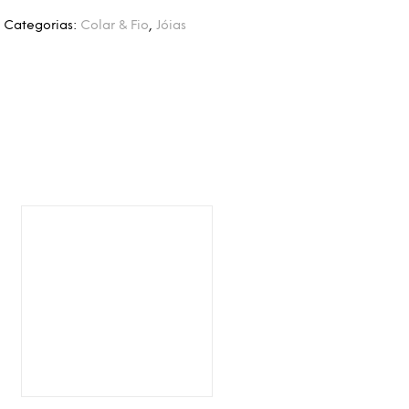
1
Categorias:
Colar & Fio
,
Jóias
Adicionar à Wishlist