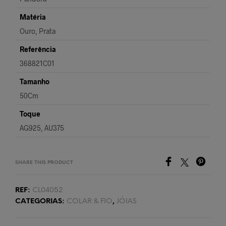
Matéria
Ouro, Prata
Referência
368821C01
Tamanho
50Cm
Toque
AG925, AU375
SHARE THIS PRODUCT
REF:
CL04052
CATEGORIAS:
COLAR & FIO
,
JÓIAS