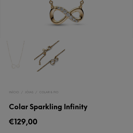
INÍCIO
/
JÓIAS
/
COLAR & FIO
Colar Sparkling Infinity
€
129,00