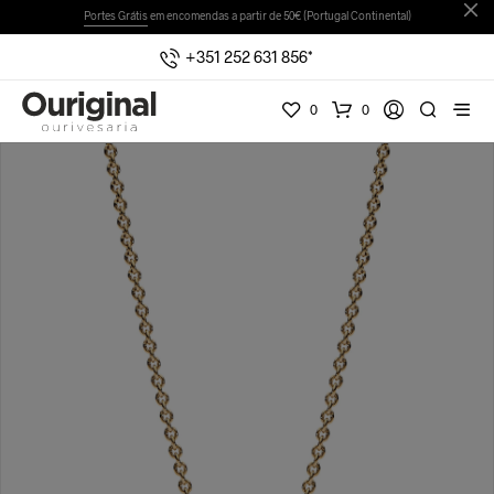
Portes Grátis
em encomendas a partir de 50€ (Portugal Continental)
+351 252 631 856*
0
0