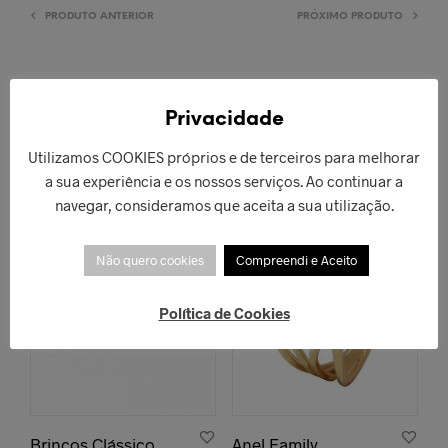
PRODUTO ANTERIOR
PRÓXIMO PRODUTO
Privacidade
PRODUTOS RELACIONADOS
Utilizamos COOKIES próprios e de terceiros para melhorar
a sua experiência e os nossos serviços. Ao continuar a
navegar, consideramos que aceita a sua utilização.
ESGOTADO!
Não quero cookies
Compreendi e Aceito
Política de Cookies
Brincos Clássico
Anel Family