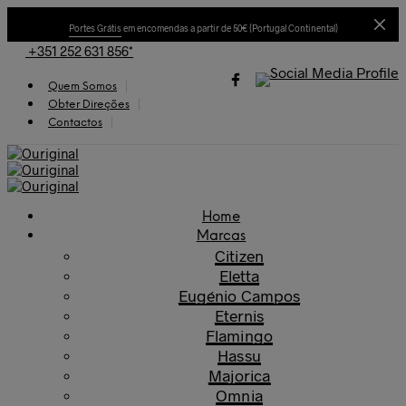
Portes Grátis
em encomendas a partir de 50€ (Portugal Continental)
+351 252 631 856*
Quem Somos
Obter Direções
Contactos
Home
Marcas
Citizen
Eletta
Eugénio Campos
Eternis
Flamingo
Hassu
Majorica
Omnia