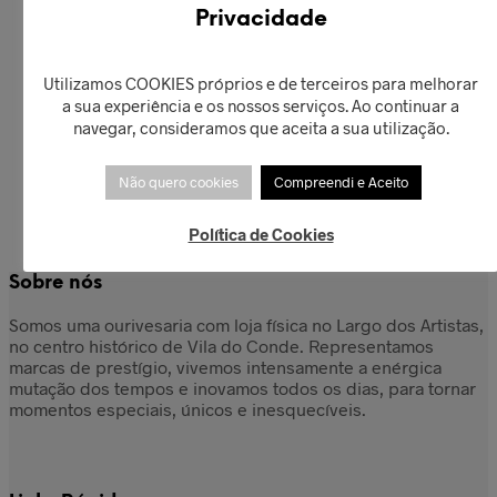
€
44,90
COM
Privacidade
€
42,00
Adicionar
ZIRCONIAS
Ler mais
Utilizamos COOKIES próprios e de terceiros para melhorar
€
139,90
a sua experiência e os nossos serviços. Ao continuar a
Adicionar
navegar, consideramos que aceita a sua utilização.
Não quero cookies
Compreendi e Aceito
Política de Cookies
Sobre nós
Somos uma ourivesaria com loja física no Largo dos Artistas,
no centro histórico de Vila do Conde. Representamos
marcas de prestígio, vivemos intensamente a enérgica
mutação dos tempos e inovamos todos os dias, para tornar
momentos especiais, únicos e inesquecíveis.