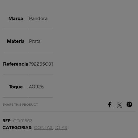
Marca
Pandora
Matéria
Prata
Referência
792255C01
Toque
AG925
SHARE THIS PRODUCT
REF:
CO01853
CATEGORIAS:
CONTAS
,
JÓIAS