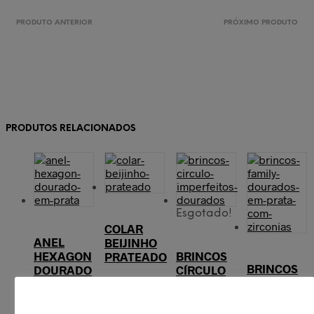
PRODUTO ANTERIOR
PRÓXIMO PRODUTO
PRODUTOS RELACIONADOS
Esgotado!
COLAR
ANEL
BEIJINHO
HEXAGON
BRINCOS
PRATEADO
BRINCOS
DOURADO
CÍRCULO
FAMILY
EM PRATA
IMPERFEITO
€
42,00
DOURADOS
DOURADOS
Adicionar
EM PRATA