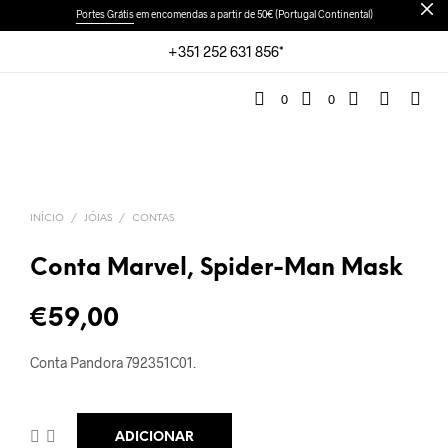
Portes Grátis
em encomendas a partir de 50€ (Portugal Continental)
+351 252 631 856*
0
0
INÍCIO
/
JÓIAS
/
CONTAS
Conta Marvel, Spider-Man Mask
€
59,00
Conta Pandora 792351C01
.
ADICIONAR