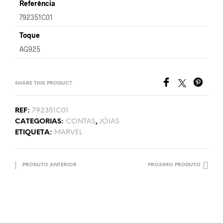
Referência
792351C01
Toque
AG925
SHARE THIS PRODUCT
REF:
792351C01
CATEGORIAS:
CONTAS
,
JÓIAS
ETIQUETA:
MARVEL
PRODUTO ANTERIOR
PRÓXIMO PRODUTO