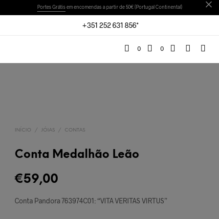
Portes Grátis
em encomendas a partir de 50€ (Portugal Continental)
+351 252 631 856*
0
0
INÍCIO
/
JÓIAS
/
CONTAS
Conta Medalhão Leão
€
59,00
Conta Pandora 763974C01: “VITA VERITAS VIRTUS”