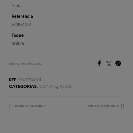
Prata
Referência
763974C01
Toque
AG925
SHARE THIS PRODUCT
REF:
763974C01
CATEGORIAS:
CONTAS
,
JÓIAS
PRODUTO ANTERIOR
PRÓXIMO PRODUTO