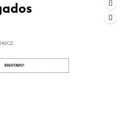
igados
242CZ
.
ESGOTADO!