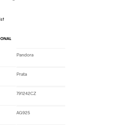
st
IONAL
Pandora
Prata
791242CZ
AG925