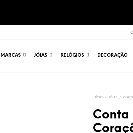
Q
MARCAS
JÓIAS
RELÓGIOS
DECORAÇÃO
INÍCIO
/
JÓIAS
/
CONT
Conta
Coraç