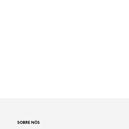
Adicionar à Wishlist
€
50,00
LER MAIS
SOBRE NÓS