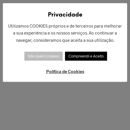
€
62,00
€
42,00
ADICIONAR
ADICIONAR
Privacidade
Utilizamos COOKIES próprios e de terceiros para melhorar
a sua experiência e os nossos serviços. Ao continuar a
navegar, consideramos que aceita a sua utilização.
Não quero cookies
Compreendi e Aceito
Política de Cookies
€
58,00
€
66,00
ADICIONAR
ADICIONAR