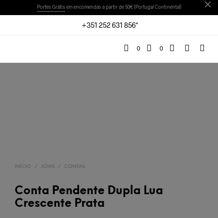
Portes Grátis
em encomendas a partir de 50€ (Portugal Continental)
+351 252 631 856*
0
0
INÍCIO
/
JÓIAS
/
CONTAS
Conta Pendente Dupla Lua
Crescente Prata