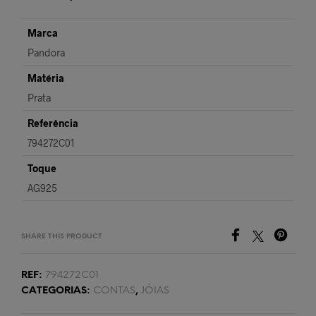
Marca
Pandora
Matéria
Prata
Referência
794272C01
Toque
AG925
SHARE THIS PRODUCT
REF:
794272C01
CATEGORIAS:
CONTAS
,
JÓIAS