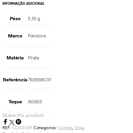
INFORMAÇÃO ADICIONAL
Peso
2,10 g
Marca
Pandora
Matéria
Prata
Referência
792698C01
Toque
AG925
Share this product
REF:
CO02039
Categorias:
Contas
,
Jóias