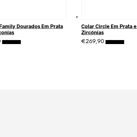
 Family Dourados Em Prata
Colar Circle Em Prata 
conias
Zircónias
0
€
269,90
Adicionar
Adicionar