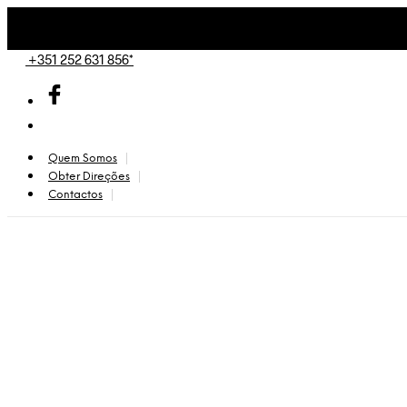
+351 252 631 856*
Quem Somos
Obter Direções
Contactos