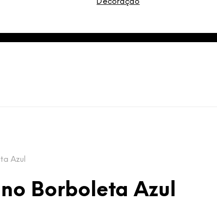
Decoração
ta Azul
no Borboleta Azul