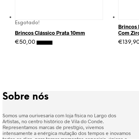
Esgotado!
Brincos
Brincos Clássico Prata 10mm
Com Zir
€
50,00
€
139,9
Ler mais
Sobre nós
Somos uma ourivesaria com loja física no Largo dos
Artistas, no centro histórico de Vila do Conde.
Representamos marcas de prestígio, vivemos
intensamente a enérgica mutação dos tempos e inovamos
todos os dias, para tornar momentos especiais, únicos e