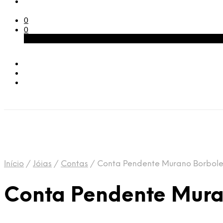
0
0
Carrinho
Início
/
Jóias
/
Contas
/
Conta Pendente Murano Borbole
Conta Pendente Mura