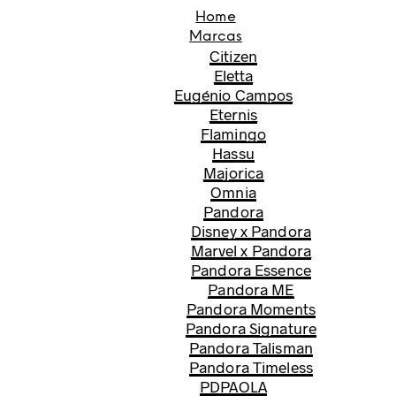
Home
Marcas
Citizen
Eletta
Eugénio Campos
Eternis
Flamingo
Hassu
Majorica
Omnia
Pandora
Disney x Pandora
Marvel x Pandora
Pandora Essence
Pandora ME
Pandora Moments
Pandora Signature
Pandora Talisman
Pandora Timeless
PDPAOLA