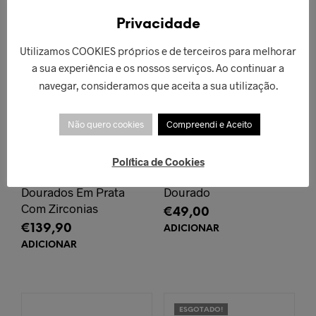
Privacidade
Utilizamos COOKIES próprios e de terceiros para melhorar
a sua experiência e os nossos serviços. Ao continuar a
navegar, consideramos que aceita a sua utilização.
Não quero cookies
Compreendi e Aceito
Política de Cookies
Brincos Family
Brincos Clássico
Dourados Em Prata
Dourado
Com Zirconias
€
49,00
€
139,90
ADICIONAR
ADICIONAR
ESGOTADO!