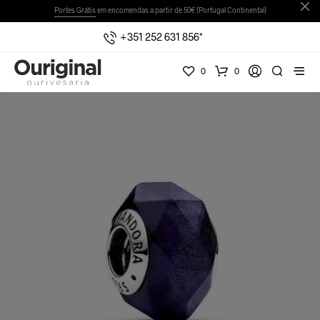
Portes Grátis
em encomendas a partir de 50€ (Portugal Continental)
+351 252 631 856*
0
0