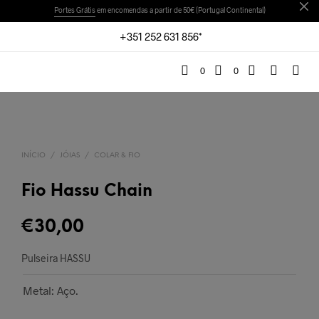
Portes Grátis
em encomendas a partir de 50€ (Portugal Continental)
+351 252 631 856*
0
0
INÍCIO
/
JÓIAS
/
COLAR & FIO
Fio Hassu Chain
€
30,00
Pulseira HASSU
Metal: Aço.