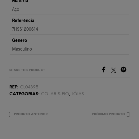
Matéria
Aço
Referência
7HSS1200614
Género
Masculino
SHARE THIS PRODUCT
REF:
CL04395
CATEGORIAS:
COLAR & FIO
,
JÓIAS
PRODUTO ANTERIOR
PRÓXIMO PRODUTO