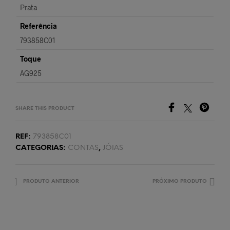
Prata
Referência
793858C01
Toque
AG925
SHARE THIS PRODUCT
REF:
793858C01
CATEGORIAS:
CONTAS
,
JÓIAS
PRODUTO ANTERIOR
PRÓXIMO PRODUTO