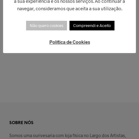
a sua experiência e os nossos serviços. Ao continuar a
navegar, consideramos que aceita a sua utilização.
Não quero cookies
Compreendi e Aceito
Política de Cookies
€
50,00
€
66,00
LER MAIS
ADICIONAR
SOBRE NÓS
Somos uma ourivesaria com loja física no Largo dos Artistas,