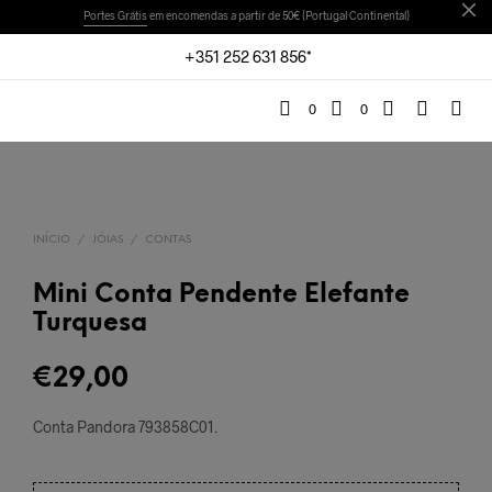
Portes Grátis
em encomendas a partir de 50€ (Portugal Continental)
+351 252 631 856*
0
0
INÍCIO
/
JÓIAS
/
CONTAS
Mini Conta Pendente Elefante
Turquesa
€
29,00
Conta Pandora 793858C01
.