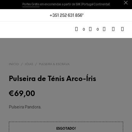
Portes Grátis
em encomendas a partir de 50€ (Portugal Continental)
+351 252 631 856*
0
0
INÍCIO
/
JÓIAS
/
PULSEIRA & ESCRAVA
Pulseira de Ténis Arco-Íris
€
69,00
Pulseira Pandora.
ESGOTADO!