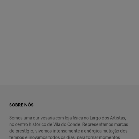
€
42,00
€
42,00
ADICIONAR
LER MAIS
SOBRE NÓS
Somos uma ourivesaria com loja física no Largo dos Artistas,
no centro histórico de Vila do Conde. Representamos marcas
de prestígio, vivemos intensamente a enérgica mutação dos
tempos e inovamos todos os dias, para tornar momentos