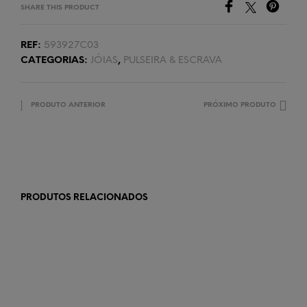
SHARE THIS PRODUCT
REF:
593927C03
CATEGORIAS:
JÓIAS
,
PULSEIRA & ESCRAVA
PRODUTO ANTERIOR
PRÓXIMO PRODUTO
PRODUTOS RELACIONADOS