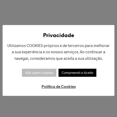
€
42,00
Privacidade
ADICIONAR
€
40,00
Utilizamos COOKIES próprios e de terceiros para melhorar
LER MAIS
a sua experiência e os nossos serviços. Ao continuar a
navegar, consideramos que aceita a sua utilização.
Não quero cookies
Compreendi e Aceito
Política de Cookies