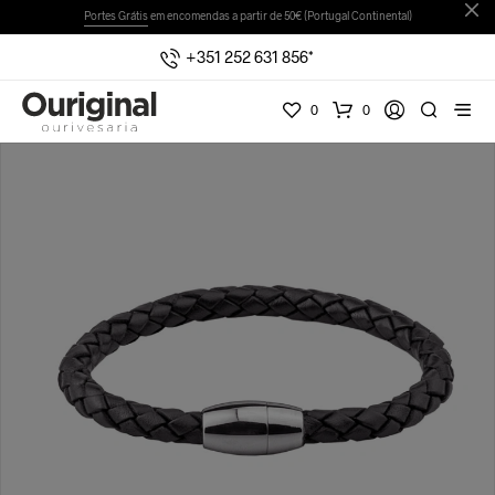
Portes Grátis
em encomendas a partir de 50€ (Portugal Continental)
+351 252 631 856*
0
0