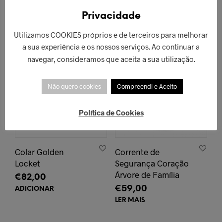
PRODUTOS RELACIONADOS
Privacidade
Utilizamos COOKIES próprios e de terceiros para melhorar
ESGOTADO!
a sua experiência e os nossos serviços. Ao continuar a
navegar, consideramos que aceita a sua utilização.
Não quero cookies
Compreendi e Aceito
Política de Cookies
Colar Golden
Corrente de
Locket
Segurança Coração
Árvore de Família
€
82,00
€
59,00
ADICIONAR
LER MAIS