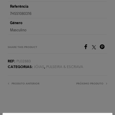
Referência
7HSS1080316
Género
Masculino
SHARE THIS PRODUCT
REF:
PL02883
CATEGORIAS:
JÓIAS
,
PULSEIRA & ESCRAVA
PRODUTO ANTERIOR
PRÓXIMO PRODUTO