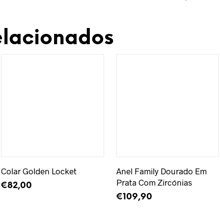
elacionados
Adicionar à Wishlist
Adicionar à Wishlist
Colar Golden Locket
Anel Family Dourado Em
Prata Com Zircónias
€
82,00
€
109,90
ADICIONAR
ADICIONAR