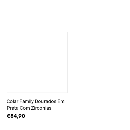
Adicionar à Wishlist
Colar Family Dourados Em
Prata Com Zirconias
€
84,90
ADICIONAR