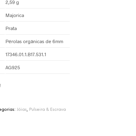
2,59 g
Majorica
Prata
Pérolas orgânicas de 6mm
17346.01.1.B17.531.1
AG925
t
egorias:
Jóias
,
Pulseira & Escrava