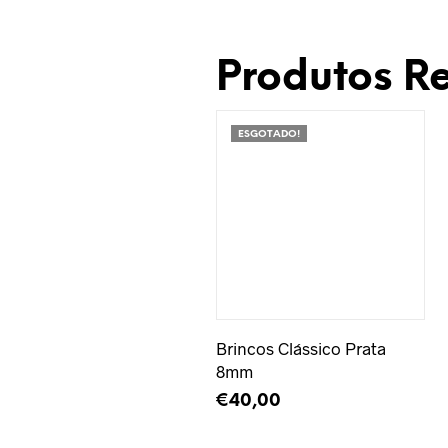
Produtos R
ESGOTADO!
Adicionar à Wishlist
Brincos Clássico Prata
8mm
€
40,00
LER MAIS