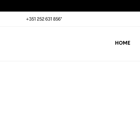
+351 252 631 856*
HOME