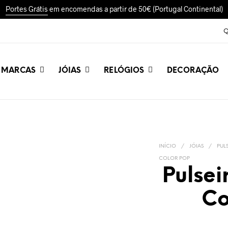
Portes Grátis
em encomendas a partir de 50€ (Portugal Continental)
Q
MARCAS
JÓIAS
RELÓGIOS
DECORAÇÃO
INÍCIO
/
JÓIAS
/
PUL
COLOR POP
Pulsei
Co