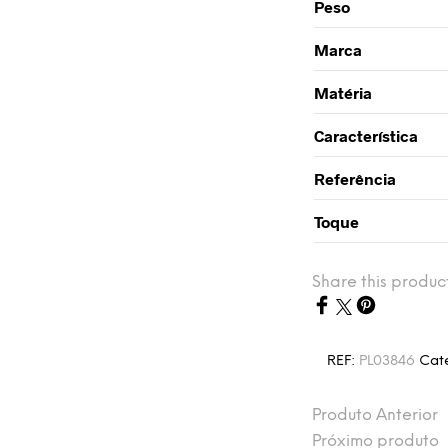
Peso
Marca
Matéria
Característica
Referência
Toque
Share this produc
REF:
PL03846
Cat
Produto Anterior
Próximo produto