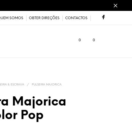
UEM SOMOS
OBTER DIREÇÕES
CONTACTOS
0
0
SEIRA & ESCRAVA
/
PULSEIRA MAJORICA
ra Majorica
lor Pop