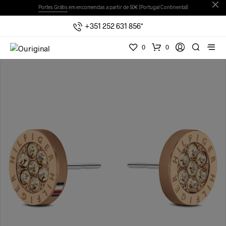
Portes Grátis
em encomendas a partir de 50€ (Portugal Continental)
+351 252 631 856*
0
0