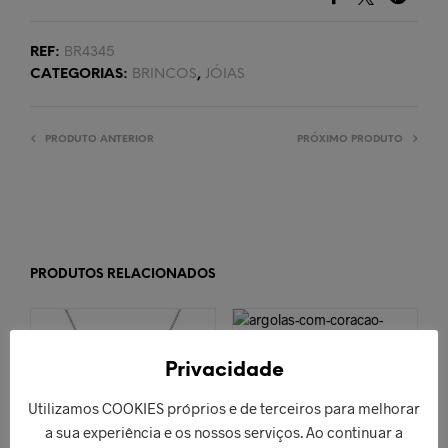
REF:
BR4345
CATEGORIAS:
BRINCOS
,
JÓIAS
PRODUTO ANTERIOR
PRÓXIMO PRODUTO
PRODUTOS RELACIONADOS
Privacidade
Argolas Com
Coração Prateados
Utilizamos COOKIES próprios e de terceiros para melhorar
€
62,00
a sua experiência e os nossos serviços. Ao continuar a