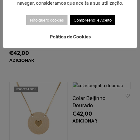
navegar, consideramos que aceita a sua utilização.
ADICIONAR
Não quero cookies
Compreendi e Aceito
Política de Cookies
Colar Beijinho
Prateado
€
42,00
ADICIONAR
ESGOTADO!
Colar Beijinho
Dourado
€
42,00
ADICIONAR