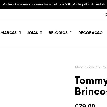
Portes Grátis
em encomendas a partir de 50€ (Portugal Continental)
Q
MARCAS
JÓIAS
RELÓGIOS
DECORAÇÃO
INÍCIO
/
JÓIAS
/
BRINC
Tommy 
Brinco
€
79,00