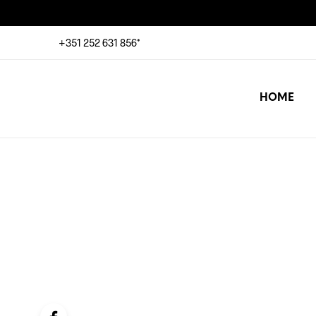
+351 252 631 856*
HOME