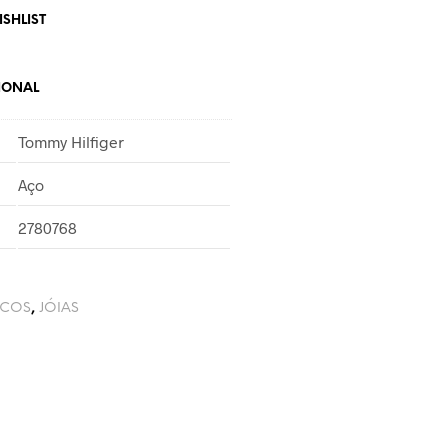
SHLIST
IONAL
Tommy Hilfiger
Aço
2780768
NCOS
,
JÓIAS