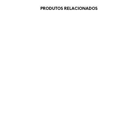
PRODUTOS RELACIONADOS
€
59,00
€
84,90
LER MAIS
ADICIONAR