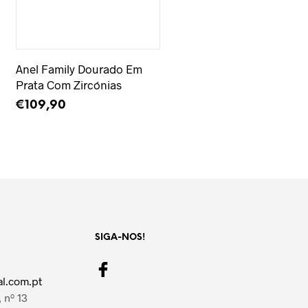
Adicionar à Wishlist
Anel Family Dourado Em
Prata Com Zircónias
€
109,90
ADICIONAR
SIGA-NOS!
l.com.pt
 nº 13