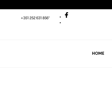
+351 252 631 856*
HOME