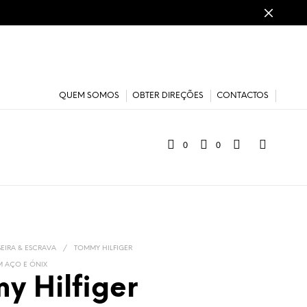
QUEM SOMOS
OBTER DIREÇÕES
CONTACTOS
0
0
SEIRA & ESCRAVA
/
TOMMY HILFIGER
M AÇO E ÓNIX
y Hilfiger