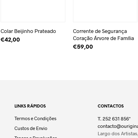
Adicionar à Wishlist
Adicionar à Wishlist
Colar Beijinho Prateado
Corrente de Segurança
Coração Árvore de Família
€
42,00
€
59,00
ADICIONAR
LER MAIS
LINKS RÁPIDOS
CONTACTOS
Termos e Condições
T.
252 631 856*
contacto@ourigina
Custos de Envio
Largo dos Artistas,
Trocas e Devoluções