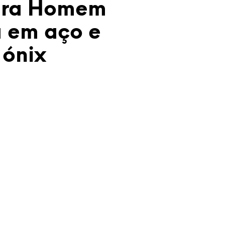
eira Homem
a em aço e
ónix