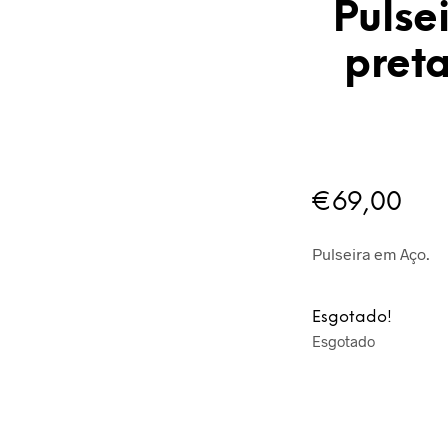
Puls
pret
€
69,00
Pulseira em Aço.
Esgotado!
Esgotado