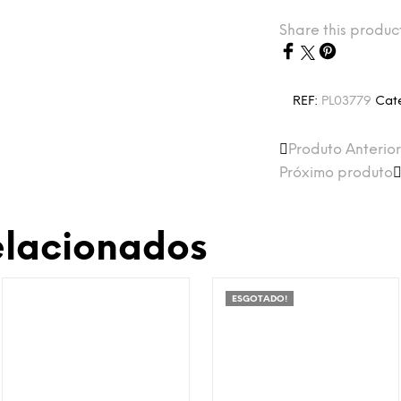
Share this produc
REF:
PL03779
Cat
Produto Anterior
Próximo produto
elacionados
ESGOTADO!