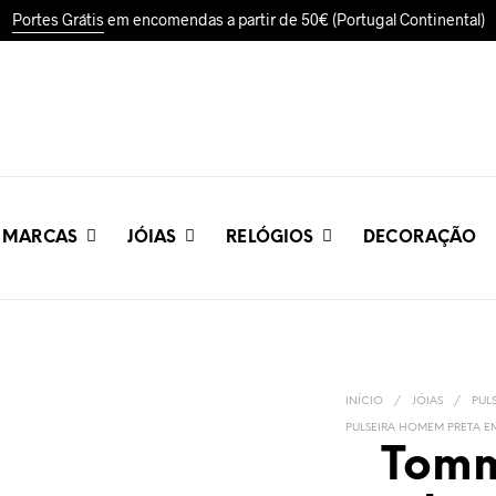
Portes Grátis
em encomendas a partir de 50€ (Portugal Continental)
MARCAS
JÓIAS
RELÓGIOS
DECORAÇÃO
INÍCIO
/
JÓIAS
/
PUL
PULSEIRA HOMEM PRETA E
Tomm