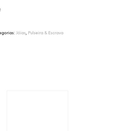
t
egorias:
Jóias
,
Pulseira & Escrava