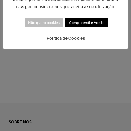
navegar, consideramos que aceita a sua utilização.
Não quero cookies
Compreendi e Aceito
Política de Cookies
€
49,00
€
50,00
ADICIONAR
LER MAIS
SOBRE NÓS