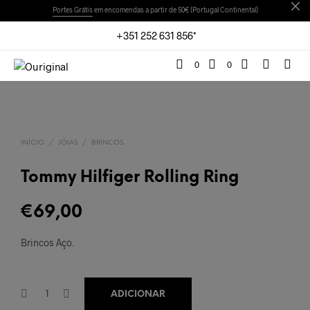
Portes Grátis
em encomendas a partir de 50€ (Portugal Continental)
+351 252 631 856*
0
0
INÍCIO
/
JÓIAS
/
BRINCOS
Tommy Hilfiger Rolling Ring
€
69,00
Brincos Aço.
ADICIONAR