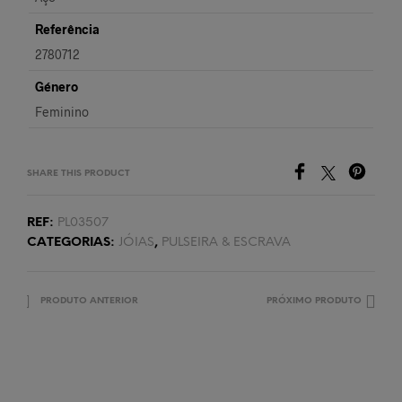
Referência
2780712
Género
Feminino
SHARE THIS PRODUCT
REF:
PL03507
CATEGORIAS:
JÓIAS
,
PULSEIRA & ESCRAVA
PRODUTO ANTERIOR
PRÓXIMO PRODUTO