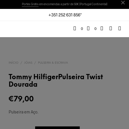
Portes Grátis
em encomendas a partir de 50€ (Portugal Continental)
+351 252 631 856*
0
0
INÍCIO
/
JÓIAS
/
PULSEIRA & ESCRAVA
Tommy HilfigerPulseira Twist
Dourada
€
79,00
Pulseira em Aço.