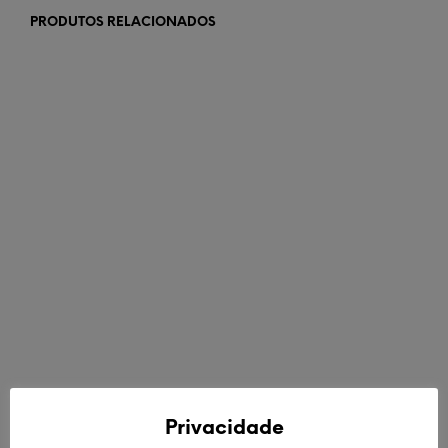
PRODUTOS RELACIONADOS
€
62,00
€
54,90
ADICIONAR
LER MAIS
Privacidade