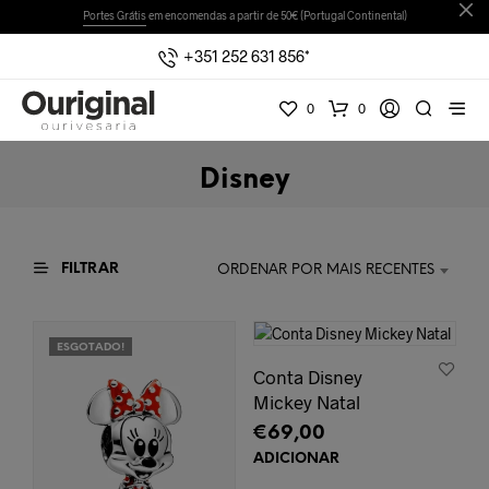
Portes Grátis
em encomendas a partir de 50€ (Portugal Continental)
+351 252 631 856*
0
0
Disney
FILTRAR
ORDENAR POR MAIS RECENTES
ESGOTADO!
Conta Disney
Mickey Natal
€
69,00
ADICIONAR