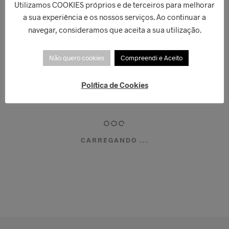
Utilizamos COOKIES próprios e de terceiros para melhorar
a sua experiência e os nossos serviços. Ao continuar a
ESGOTADO!
navegar, consideramos que aceita a sua utilização.
Conta Pendente
Não quero cookies
Compreendi e Aceito
Olaf Frozen Disney
€
69,00
Política de Cookies
LER MAIS
CARREGANDO ...