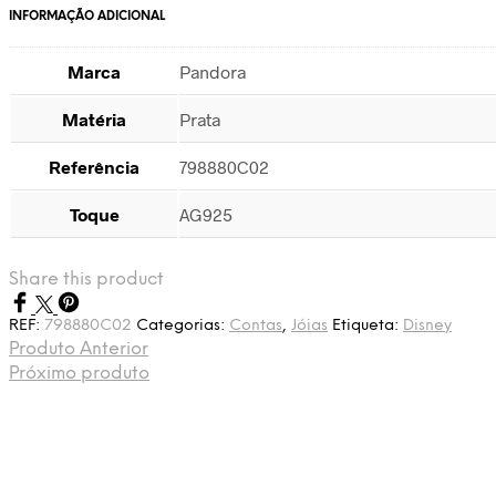
INFORMAÇÃO ADICIONAL
Marca
Pandora
Matéria
Prata
Referência
798880C02
Toque
AG925
Share this product
REF:
798880C02
Categorias:
Contas
,
Jóias
Etiqueta:
Disney
Produto Anterior
Próximo produto