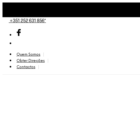
+351 252 631 856*
Quem Somos
Obter Direções
Contactos