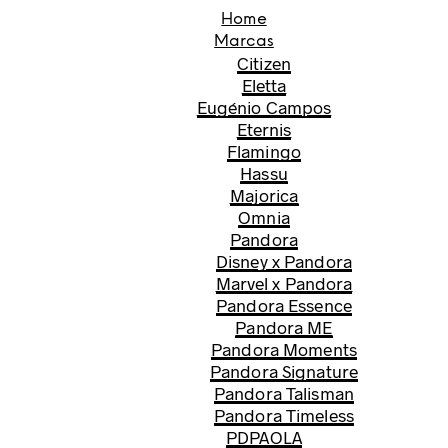
Home
Marcas
Citizen
Eletta
Eugénio Campos
Eternis
Flamingo
Hassu
Majorica
Omnia
Pandora
Disney x Pandora
Marvel x Pandora
Pandora Essence
Pandora ME
Pandora Moments
Pandora Signature
Pandora Talisman
Pandora Timeless
PDPAOLA