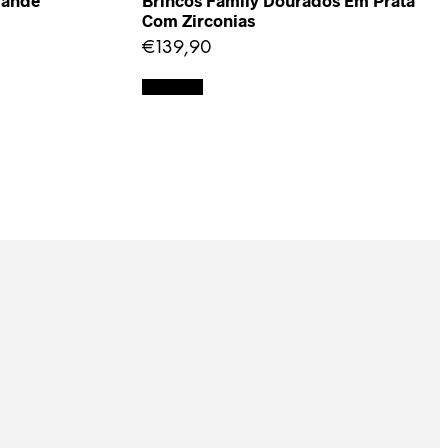
rande
Brincos Family Dourados Em Prata
Com Zirconias
€
139,90
Adicionar