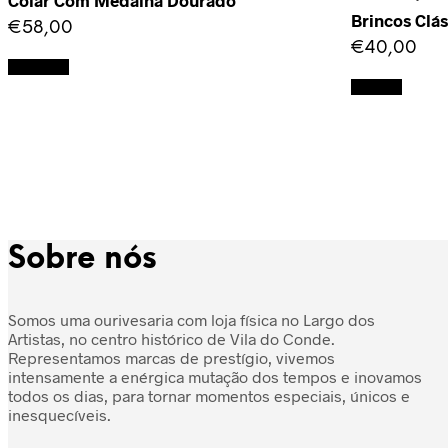
Colar Com Medalha Dourado
Brincos Clá
€
58,00
€
40,00
Adicionar
Ler mais
Sobre nós
Somos uma ourivesaria com loja física no Largo dos
Artistas, no centro histórico de Vila do Conde.
Representamos marcas de prestígio, vivemos
intensamente a enérgica mutação dos tempos e inovamos
todos os dias, para tornar momentos especiais, únicos e
inesquecíveis.