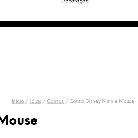
Decoração
Início
/
Jóias
/
Contas
/
Conta Disney Minnie Mouse
 Mouse