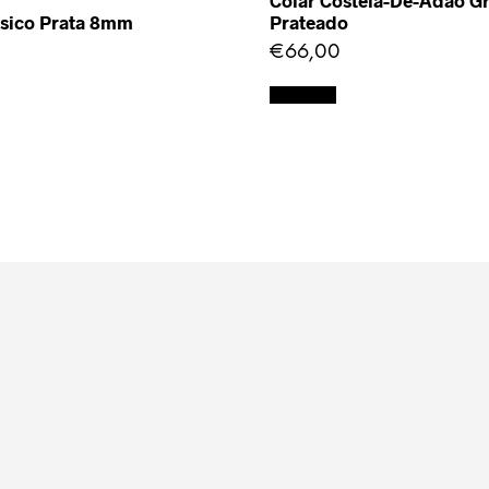
Colar Costela-De-Adão G
ssico Prata 8mm
Prateado
€
66,00
Adicionar