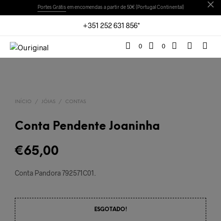
Portes Grátis
em encomendas a partir de 50€ (Portugal Continental)
+351 252 631 856*
0
0
INÍCIO
/
JÓIAS
/
CONTAS
Conta Pendente Joaninha
€
65,00
Conta Pandora 792571C01.
ESGOTADO!