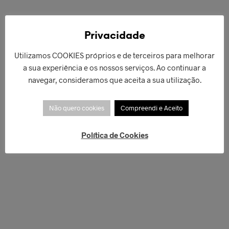
€
44,90
€
62,00
Privacidade
ADICIONAR
ADICIONAR
Utilizamos COOKIES próprios e de terceiros para melhorar
a sua experiência e os nossos serviços. Ao continuar a
navegar, consideramos que aceita a sua utilização.
Não quero cookies
Compreendi e Aceito
Política de Cookies
€
84,90
ADICIONAR