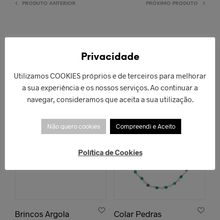
PRODUTO ANTERIOR
PRÓXIMO PRODUTO
Privacidade
PRODUTOS RELACIONADOS
Utilizamos COOKIES próprios e de terceiros para melhorar
a sua experiência e os nossos serviços. Ao continuar a
navegar, consideramos que aceita a sua utilização.
ESGOTADO!
Não quero cookies
Compreendi e Aceito
Política de Cookies
Brincos Argola
Colar Pedras