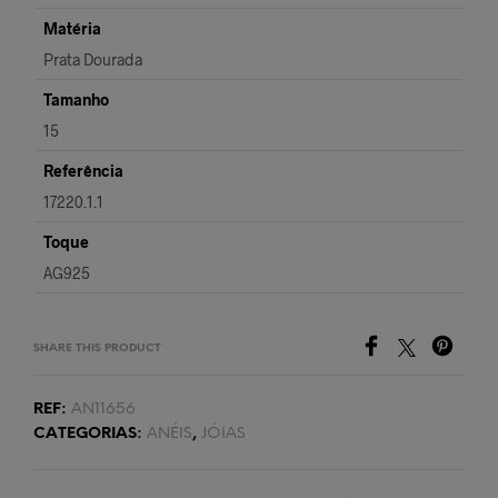
Matéria
Prata Dourada
Tamanho
15
Referência
17220.1.1
Toque
AG925
SHARE THIS PRODUCT
REF:
AN11656
CATEGORIAS:
ANÉIS
,
JÓIAS