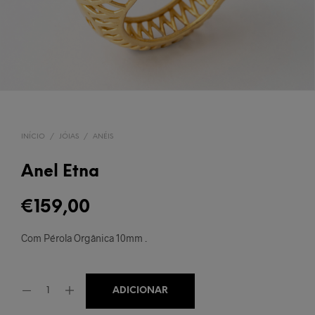
INÍCIO
/
JÓIAS
/
ANÉIS
Anel Etna
€
159,00
Com Pérola Orgânica 10mm .
ADICIONAR