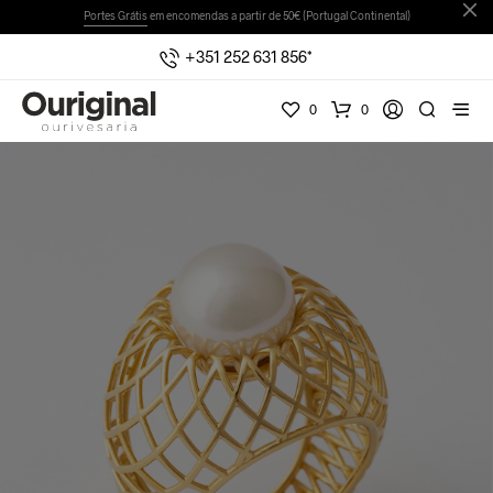
Portes Grátis
em encomendas a partir de 50€ (Portugal Continental)
+351 252 631 856*
0
0